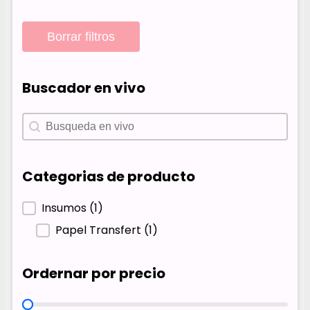
Borrar filtros
Buscador en vivo
Buscador en vivo
Buscador en vivo
Categorias de producto
Categorias de producto
Insumos
(1)
Papel Transfert
(1)
Ordernar por precio
Ordernar por precio