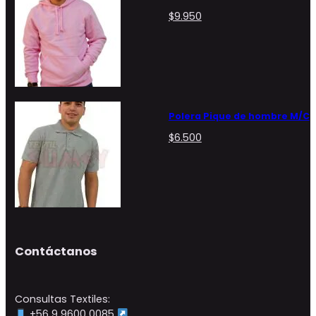
$
9.950
Polera Pique de hombre M/C
$
6.500
Contáctanos
Consultas Textiles:
+56 9 9600 0085