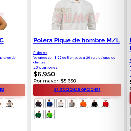
MC
Polera Pique de hombre M/L
Poleras
aciones de
Valorado con
5.00
de 5 en base a
20
valoraciones de
clientes
20 opiniones
$
6.950
Por mayor: $5.650
ES
SELECCIONAR OPCIONES