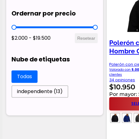
Ordernar por precio
Ordernar por precio
$2.000 - $19.500
Resetear
Polerón c
Hombre 
Nube de etiquetas
Polerón con ci
Valorado con
5.0
Nube de etiquetas
clientes
Todas
34 opiniones
$
10.950
independiente
(13)
Por mayor:
SEL