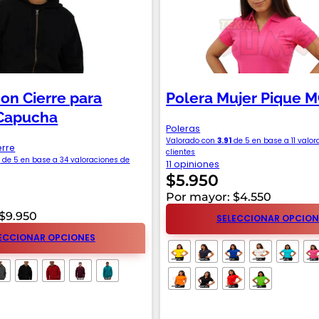
on Cierre para
Polera Mujer Pique 
Capucha
Poleras
Valorado con
3.91
de 5 en base a
11
valor
erre
clientes
0
de 5 en base a
34
valoraciones de
11 opiniones
$
5.950
Por mayor: $4.550
 $9.950
SELECCIONAR OPCION
ECCIONAR OPCIONES