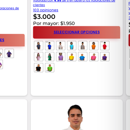
Valorado con
4.95
de 5 en base a
103
valoraciones de
clientes
oraciones de
103 opiniones
$
3.000
Por mayor: $1.950
SELECCIONAR OPCIONES
ES