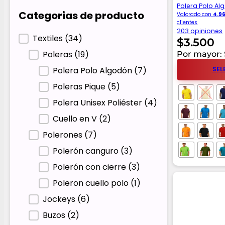
Polera Polo A
Categorias de producto
Valorado con
4.9
clientes
203 opiniones
Categorias de producto
Textiles
(34)
$
3.500
Poleras
(19)
Por mayor: 
Polera Polo Algodón
(7)
SEL
Poleras Pique
(5)
Polera Unisex Poliéster
(4)
Cuello en V
(2)
Polerones
(7)
Polerón canguro
(3)
Polerón con cierre
(3)
Poleron cuello polo
(1)
Jockeys
(6)
Buzos
(2)