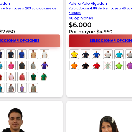
lgodón
Polera Polo Algodón
6
de 5 en base a
203
valoraciones de
Valorado con
4.85
de 5 en base a
46
val
clientes
46 opiniones
$
6.000
$2.650
Por mayor: $4.950
ECCIONAR OPCIONES
SELECCIONAR OPCION