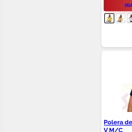
SEL
Polera d
V M/C