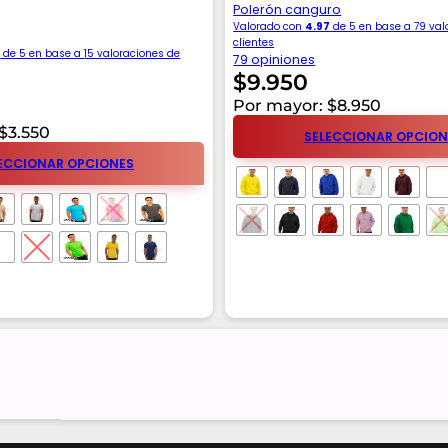
Polerón canguro
Valorado con
4.97
de 5 en base a
79
val
clientes
3
de 5 en base a
15
valoraciones de
79 opiniones
$
9.950
Por mayor: $8.950
$3.550
SELECCIONAR OPCION
ECCIONAR OPCIONES