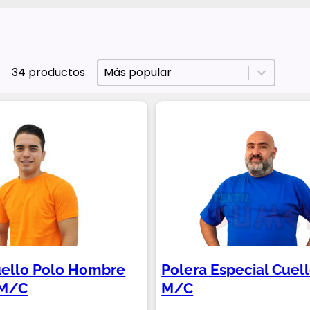
Ordenar
Sort content
Sort content
Más popular
34 productos
uello Polo Hombre
Polera Especial Cuel
 M/C
M/C