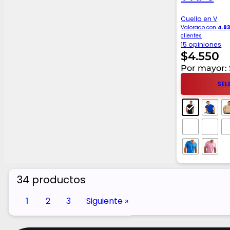
Cuello en V
Valorado con
4.9
clientes
15 opiniones
$
4.550
Por mayor: 
SEL
34 productos
1
2
3
Siguiente »