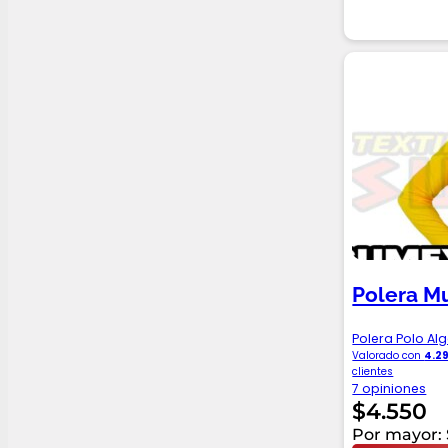
Polera M
Polera Polo A
Valorado con
4.2
clientes
7 opiniones
$
4.550
Por mayor: 