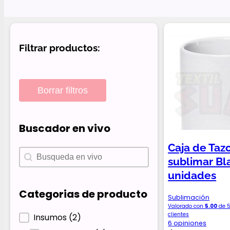
Filtrar productos:
Borrar filtros
Buscador en vivo
Caja de Taz
Buscador en vivo
Buscador en vivo
sublimar Bl
unidades
Categorias de producto
Sublimación
Valorado con
5.00
de 5
clientes
Categorias de producto
Insumos
(2)
6 opiniones