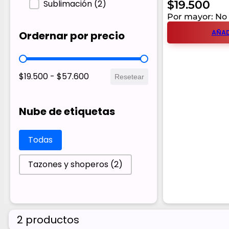
Sublimación
(2)
$
19.500
Por mayor: No 
AÑAD
Ordernar por precio
Ordernar por precio
$19.500 - $57.600
Resetear
Nube de etiquetas
Nube de etiquetas
Todas
Tazones y shoperos
(2)
2 productos