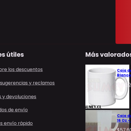
s útiles
Más valorado
bre los descuentos
Caja d
Blanco
 sugerencias y reclamos
$
19.5
 y devoluciones
os de envío
Caja d
16 Oz 
 envío rápido
$
57.6