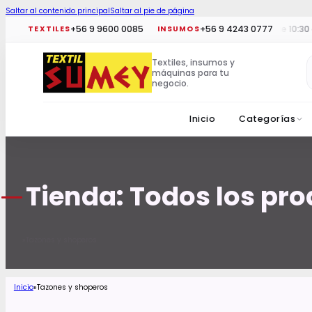
Saltar al contenido principal
Saltar al pie de página
+56 9 9600 0085
+56 9 4243 0777
Horario tiendas:
Lun a vie 10:30 a 
TEXTILES
INSUMOS
Textiles, insumos y
máquinas para tu
negocio.
Inicio
Categorías
Tienda: Todos los pr
Tazones y shoperos
Inicio
Inicio
Tazones y shoperos