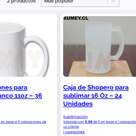
Más popular
2 productos
ones para
Caja de Shopero para
anco 11oz – 36
sublimar 16 Oz – 24
Unidades
Sublimación
 en base a
6
valoraciones de
Valorado con
5.00
de 5 en base a
1
valoración
un cliente
1 opiniones