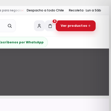
Despacho a todo Chile
Recoleta · Lun a Sáb
ara negocio
Despacho:
envíos a todo Chile y retiro en Recoleta
Horario
0
Ver productos
Escríbenos por WhatsApp