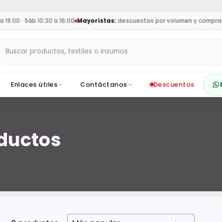
19:00 · Sáb 10:30 a 16:00
Mayoristas:
descuentos por volumen y compras p
Buscar productos en Sumey
Enlaces útiles
Contáctanos
Descuentos
oductos
Ordenar
Sort content
Sort content