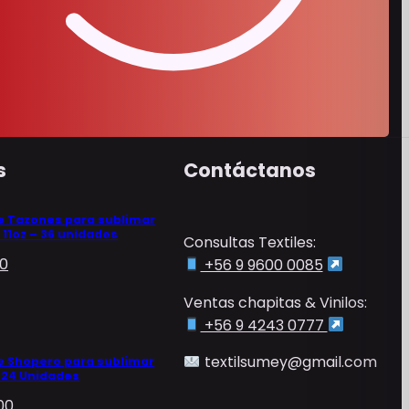
s
Contáctanos
e Tazones para sublimar
 11oz – 36 unidades
Consultas Textiles:
00
+56 9 9600 0085
Ventas chapitas & Vinilos:
+56 9 4243 0777
textilsumey@gmail.com
e Shopero para sublimar
– 24 Unidades
00