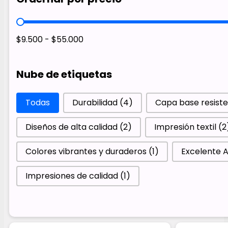
Ordernar por precio
$9.500 - $55.000
Nube de etiquetas
Nube de etiquetas
Todas
Durabilidad
(4)
Capa base resist
Diseños de alta calidad
(2)
Impresión textil
(2
Colores vibrantes y duraderos
(1)
Excelente 
Impresiones de calidad
(1)