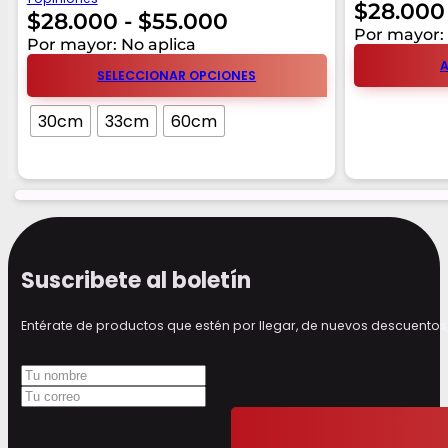
$
28.000
Rango
$
28.000
-
$
55.000
Por mayor: 
de
Por mayor: No aplica
A
precios:
SELECCIONAR OPCIONES
desde
30cm
33cm
60cm
$28.000
hasta
$55.000
Suscribete al boletín
Entérate de productos que estén por llegar, de nuevos descuen