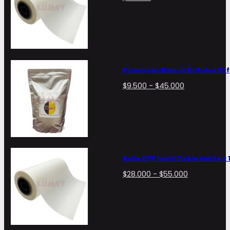
Poliamida Blanco En Polvo Dtf
Rango
$
9.500
-
$
45.000
de
precios:
desde
$9.500
hasta
$45.000
Rollo DTF textil Doble Matte x
Rango
$
28.000
-
$
55.000
de
precios:
desde
$28.000
hasta