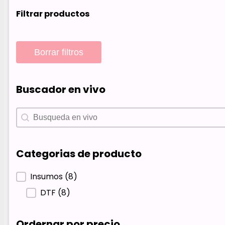
Filtrar productos
Borrar filtros
Buscador en vivo
Buscador en vivo
Buscador en vivo
Categorias de producto
Categorias de producto
Insumos
(8)
DTF
(8)
Ordernar por precio