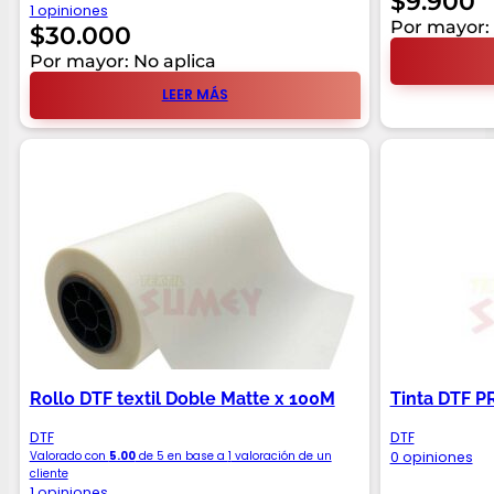
$
9.900
1 opiniones
Por mayor: 
$
30.000
Por mayor: No aplica
LEER MÁS
Rollo DTF textil Doble Matte x 100M
Tinta DTF P
DTF
DTF
Valorado con
5.00
de 5 en base a
1
valoración de un
0 opiniones
cliente
1 opiniones