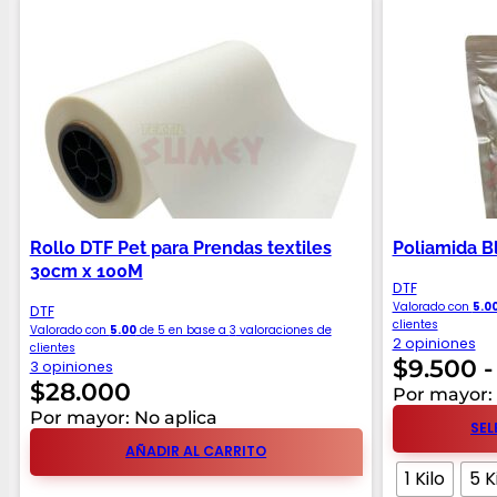
Rollo DTF Pet para Prendas textiles
Poliamida B
30cm x 100M
DTF
Valorado con
5.0
DTF
clientes
Valorado con
5.00
de 5 en base a
3
valoraciones de
2 opiniones
clientes
$
9.500
-
3 opiniones
$
28.000
Por mayor: 
Por mayor: No aplica
SEL
AÑADIR AL CARRITO
1 Kilo
5 K