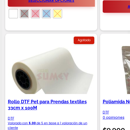
SELECCIONAR OPCIONES
A
Agotado
Rollo DTF Pet para Prendas textiles
Poliamida N
33cm x 100M
DTF
0 opiniones
DTF
Valorado con
5.00
de 5 en base a
1
valoración de un
cliente