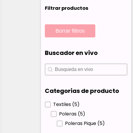
Filtrar productos
Borrar filtros
Buscador en vivo
Buscador en vivo
Buscador en vivo
Categorias de producto
Categorias de producto
Textiles
(5)
Poleras
(5)
Poleras Pique
(5)