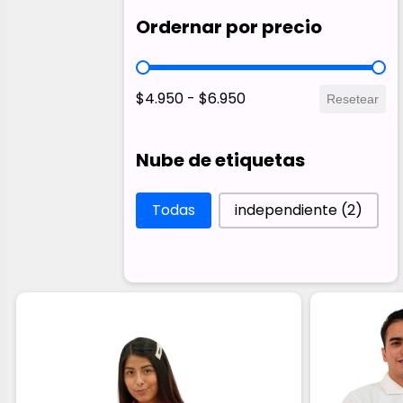
Ordernar por precio
Ordernar por precio
$4.950 - $6.950
Resetear
Nube de etiquetas
Nube de etiquetas
Todas
independiente
(2)