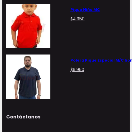
Pique Niño MC
$
4.950
Polera Pique Especial M/C h
$
6.950
Contáctanos