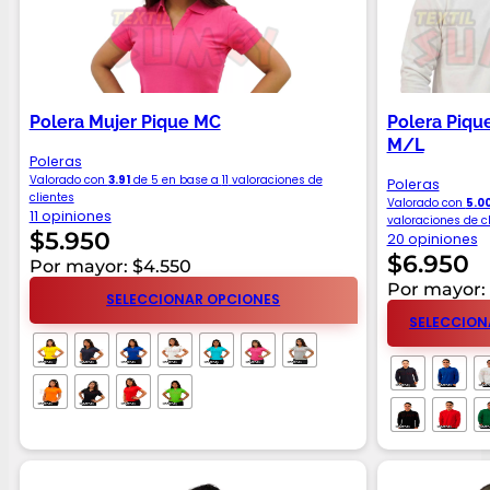
Polera Mujer Pique MC
Polera Piqu
M/L
Poleras
Valorado con
3.91
de 5 en base a
11
valoraciones de
Poleras
clientes
Valorado con
5.0
11 opiniones
valoraciones de c
$
5.950
20 opiniones
$
6.950
Por mayor: $4.550
Por mayor:
SELECCIONAR OPCIONES
SELECCION