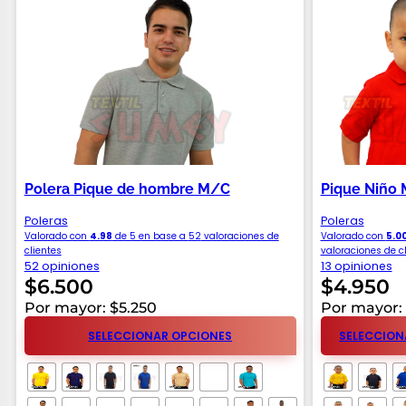
Polera Pique de hombre M/C
Pique Niño
Poleras
Poleras
Valorado con
4.98
de 5 en base a
52
valoraciones de
Valorado con
5.0
clientes
valoraciones de c
52 opiniones
13 opiniones
$
6.500
$
4.950
Por mayor: $5.250
Por mayor:
SELECCIONAR OPCIONES
SELECCION