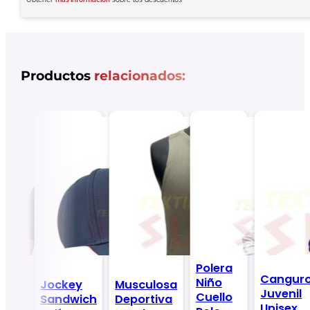
Productos
relacionados:
Polera
ra
Cangur
Niño
Jockey
Musculosa
ue
Juvenil
Cuello
Sandwich
Deportiva
cial
Unisex