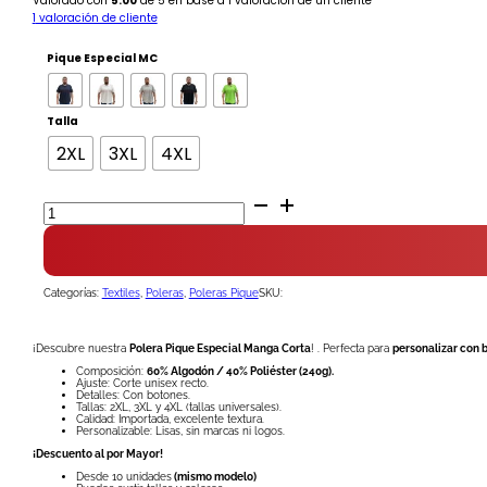
Valorado con
5.00
de 5 en base a
1
valoración de un cliente
1
valoración de cliente
Pique Especial MC
Talla
2XL
3XL
4XL
Polera
Pique
Especial
M/C
hombre
cantidad
Categorías:
Textiles
,
Poleras
,
Poleras Pique
SKU:
¡Descubre nuestra
Polera Pique Especial Manga Corta
! . Perfecta para
personalizar con 
Composición:
60% Algodón / 40% Poliéster (240g).
Ajuste: Corte unisex recto.
Detalles: Con botones.
Tallas: 2XL, 3XL y 4XL (tallas universales).
Calidad: Importada, excelente textura.
Personalizable: Lisas, sin marcas ni logos.
¡Descuento al por Mayor!
Desde 10 unidades
(mismo modelo)