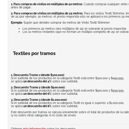
1. Para compras de vinilos en múltiplos de 50 metros
: Cuando compras cualquier vinilo (
antes de pagar.
2. Para compras de vinilos en múltiplos de 25 metros
: Para los vinilos Textil Shimmer,
de 25 (por ejemplo, 30 metros), el precio mayorista sólo se aplicará a los primeros 25 m
Ejemplo
: Supón que decides comprar 60 metros de Vinilo Textil Shimmer:
Los primeros 50 metros (dos múltiplos de 25) se cobrarán al precio mayorista
Los 10 metros restantes (que no forman un múltiplo completo de 25) se cobrarán
Textiles por tramos
1. Descuento Tramo 1 (desde $300.000):
Si el subtotal de los productos en la categoría Textil está entre $300.000 y $499.999,
se aplica
un descuento del 4%
sobre ese subtotal.
2. Descuento Tramo 2 (desde $500.000):
Si el subtotal de los productos en la categoría Textil está entre $500.000 y $999.999,
se aplica
un descuento del 6%
sobre ese subtotal.
3. Descuento Tramo 3 (desde $1.000.000):
Si el subtotal de los productos en la categoría Textil es igual o superior a $1.000.000,
se aplica
un descuento del 8%
sobre ese subtotal.
Este descuento por tramos se calcula únicamente sobre el total de productos de la categ
(y no sobre otras categorías ni el costo de envío)
Obtener
más información
sobre los descuentos