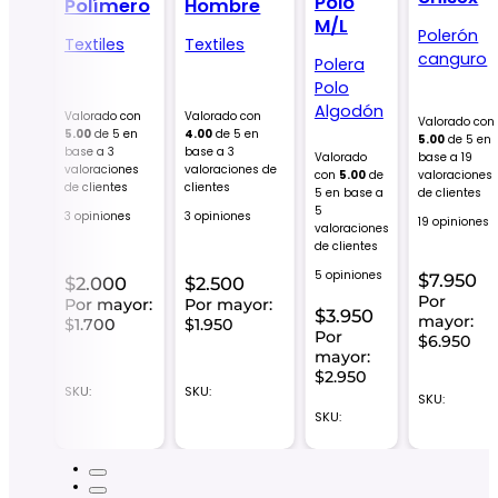
Polo
Polímero
Hombre
M/L
Polerón
bre
Textiles
Textiles
canguro
Polera
les
Polo
Algodón
Valorado con
Valorado con
Valorado con
5.00
de 5 en
4.00
de 5 en
do
5.00
de 5 en
base a
3
base a
3
00
de
Valorado
base a
19
valoraciones
valoraciones de
ase a
1
con
5.00
de
valoraciones
de clientes
clientes
ción
5 en base a
de clientes
cliente
5
3 opiniones
3 opiniones
19 opiniones
valoraciones
ones
de clientes
5 opiniones
$
7.950
$
2.000
$
2.500
50
Por
Por mayor:
Por mayor:
$
3.950
mayor:
$1.700
$1.950
r:
Por
$6.950
50
mayor:
$2.950
SKU:
SKU:
SKU:
SKU: