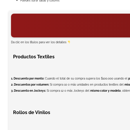
Puedes surtir tallas y colores
Da clic en los títulos para ver los detalles
Productos Textiles
1. Descuento por monto:
Cuando el total de su compra supera los $100.000 usando el
p
2. Descuentos por volumen:
Si compra 10 o más unidades en productos textiles del
mis
3. Descuento en Jockeys:
Si compra 12 o más Jockeys del
mismo color y modelo
, obte
Rollos de Vinilos