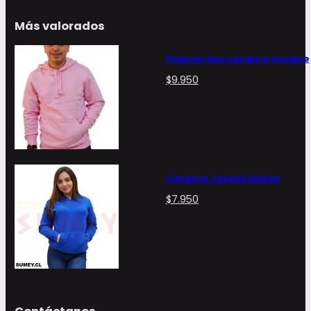
Más valorados
Polerón tipo canguro hombre
$
9.950
Canguro Juvenil Unisex
$
7.950