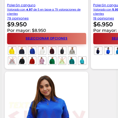
Polerón canguro
Polerón cangu
Valorado con
4.97
de 5 en base a
79
valoraciones de
Valorado con
5.0
clientes
clientes
79 opiniones
19 opiniones
$
9.950
$
6.950
Por mayor: $8.950
Por mayor:
SELECCIONAR OPCIONES
SEL