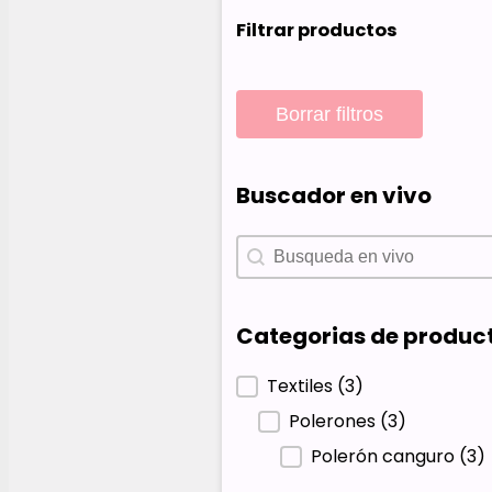
Filtrar productos
Borrar filtros
Buscador en vivo
Buscador en vivo
Buscador en vivo
Categorias de produc
Categorias de produc
Textiles
(3)
Polerones
(3)
Polerón canguro
(3)