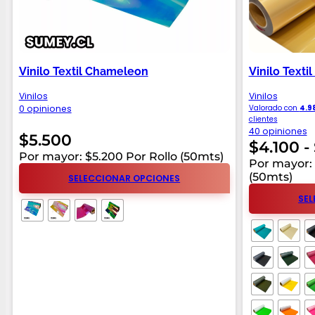
Vinilo Textil Chameleon
Vinilo Textil
Vinilos
Vinilos
0 opiniones
Valorado con
4.9
clientes
40 opiniones
$
5.500
$
4.100
-
Por mayor: $5.200 Por Rollo (50mts)
Por mayor: 
(50mts)
SELECCIONAR OPCIONES
SEL