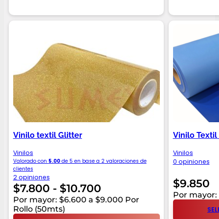
Vinilo textil Glitter
Vinilo Textil
Vinilos
Vinilos
Valorado con
5.00
de 5 en base a
2
valoraciones de
0 opiniones
clientes
2 opiniones
$
9.850
Rango
$
7.800
-
$
10.700
Por mayor: 
de
Por mayor: $6.600 a $9.000 Por
Rollo (50mts)
SEL
precios: