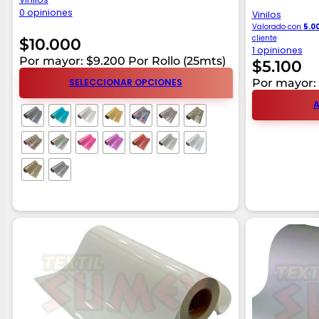
0 opiniones
Vinilos
Valorado con
5.0
cliente
$
10.000
1 opiniones
Por mayor: $9.200 Por Rollo (25mts)
$
5.100
Por mayor: 
SELECCIONAR OPCIONES
A