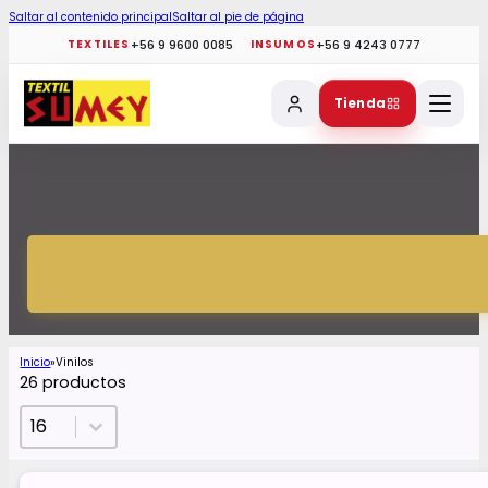
Saltar al contenido principal
Saltar al pie de página
+56 9 9600 0085
+56 9 4243 0777
TEXTILES
INSUMOS
Tienda
Inicio
Vinilos
26 productos
Select number per page
Select number per page
16