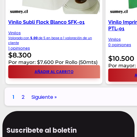
Vinilo Subli Flock Blanco SFK-01
Vinilo Impr
PTL-01
Vinilos
Valorado con
5.00
de 5 en base a
1
valoración de un
Vinilos
cliente
0 opiniones
1 opiniones
$
8.300
$
10.500
Por mayor: $7.600 Por Rollo (50mts)
Por mayor: 
AÑADIR AL CARRITO
A
1
2
Siguiente »
Suscribete al boletín