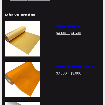
Más valorados
Vinilo Textil PU
Rango
$
4.100
-
$
4.500
de
precios:
desde
$4.100
hasta
$4.500
Vinilo Textil PVC sin/peg.
Rango
$
3.000
-
$
3.600
de
precios:
desde
$3.000
hasta
$3.600