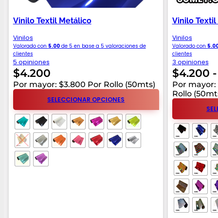
Vinilo Textil Metálico
Vinilo Textil
Vinilos
Vinilos
Valorado con
5.00
de 5 en base a
5
valoraciones de
Valorado con
5.0
clientes
clientes
5 opiniones
3 opiniones
$
4.200
$
4.200
-
Por mayor: $3.800 Por Rollo (50mts)
Por mayor: 
Rollo (50mt
SELECCIONAR OPCIONES
SEL