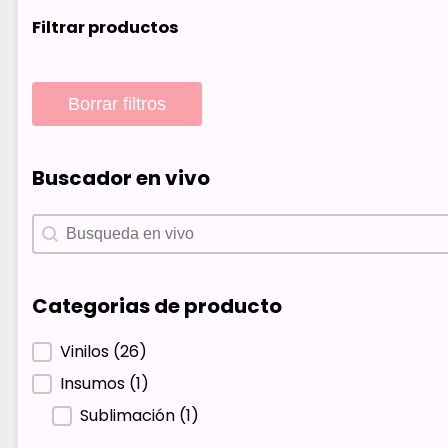
Filtrar productos
Borrar filtros
Buscador en vivo
Buscador en vivo
Buscador en vivo
Categorias de producto
Categorias de producto
Vinilos
(26)
Insumos
(1)
Sublimación
(1)