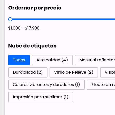
Ordernar por precio
Ordernar por precio
$1.000 - $17.900
Nube de etiquetas
Nube de etiquetas
Todas
Alta calidad
(4)
Material reflect
Durabilidad
(2)
Vinilo de Relieve
(2)
Visib
Colores vibrantes y duraderos
(1)
Efecto en r
Impresión para sublimar
(1)