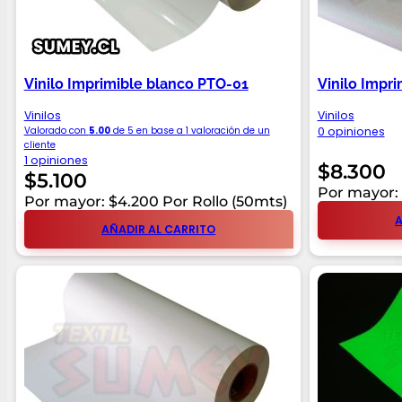
Vinilo Imprimible blanco PTO-01
Vinilo Impr
Vinilos
Vinilos
Valorado con
5.00
de 5 en base a
1
valoración de un
0 opiniones
cliente
1 opiniones
$
8.300
$
5.100
Por mayor: 
Por mayor: $4.200 Por Rollo (50mts)
A
AÑADIR AL CARRITO