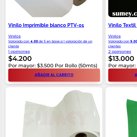
Vinilo Imprimible blanco PTV-01
Vinilo Texti
Vinilos
Vinilos
Valorado con
4.00
de 5 en base a
1
valoración de un
Valorado con
5.0
cliente
clientes
1 opiniones
2 opiniones
$
4.200
$
13.000
Por mayor: $3.500 Por Rollo (50mts)
Por mayor: 
AÑADIR AL CARRITO
A