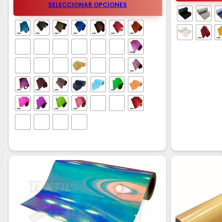
SELECCIONAR OPCIONES
desde
$7.800
hasta
$10.700