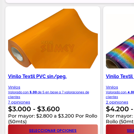
Vinilo Textil PVC sin/peg.
Vinilo Texti
Vinilos
Vinilos
Valorado con
5.00
de 5 en base a
7
valoraciones de
Valorado con
4.0
clientes
clientes
7 opiniones
2 opiniones
Rango
$
3.000
-
$
3.600
$
4.200
-
de
Por mayor: $2.800 a $3.200 Por Rollo
Por mayor:
(50mts)
Rollo (50mt
precios:
SELECCIONAR OPCIONES
SEL
desde