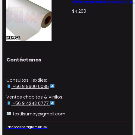
Vinilo Imprimible blanco PTV-
$
4.200
Contáctanos
Consultas Textiles:
+56 9 9600 0085
Ventas chapitas & Vinilos:
+56 9 4243 0777
textilsumey@gmail.com
Facebook
Instagram
Tik Tok