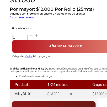
Por mayor: $12.000 Por Rollo (25mts)
Valorado con
5.00
de 5 en base a
2
valoraciones de clientes
2
customer reviews
Hay existencias
Vinilo
Textil
Luminous
AÑADIR AL CARRITO
Milky
DL-
01
Categorías:
Vinilos
SKU:
3013015001
cantidad
El
vinilo textil Luminous Milky
DL-01
es la opción ideal para crear diseños que se ilum
un impacto visual que se transforma en un resplandor verde fosforescente en la oscuri
El rollo es de 25mts de largo.
Producto
1-24 metros
Grupo d
Milky DL-01
$13.000por metro
$12.000 m