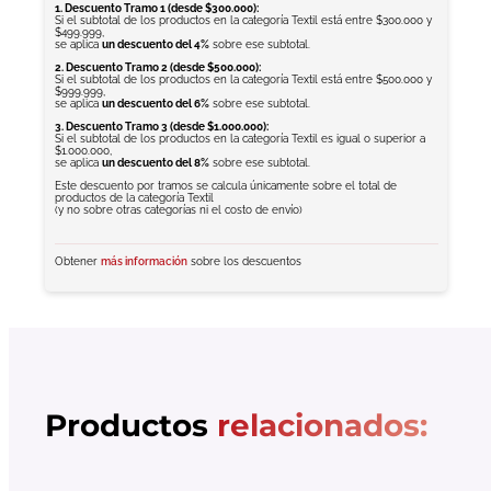
1. Descuento Tramo 1 (desde $300.000):
Si el subtotal de los productos en la categoría Textil está entre $300.000 y
$499.999,
se aplica
un descuento del 4%
sobre ese subtotal.
2. Descuento Tramo 2 (desde $500.000):
Si el subtotal de los productos en la categoría Textil está entre $500.000 y
$999.999,
se aplica
un descuento del 6%
sobre ese subtotal.
3. Descuento Tramo 3 (desde $1.000.000):
Si el subtotal de los productos en la categoría Textil es igual o superior a
$1.000.000,
se aplica
un descuento del 8%
sobre ese subtotal.
Este descuento por tramos se calcula únicamente sobre el total de
productos de la categoría Textil
(y no sobre otras categorías ni el costo de envío)
Obtener
más información
sobre los descuentos
Productos
relacionados: