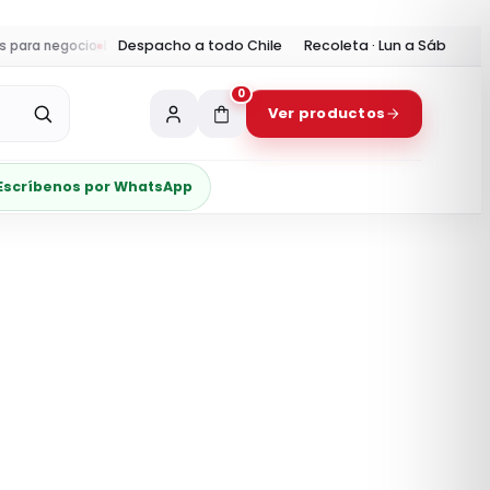
Despacho a todo Chile
Recoleta · Lun a Sáb
ra negocio
Despacho:
envíos a todo Chile y retiro en Recoleta
Horario t
0
Ver productos
Escríbenos por WhatsApp