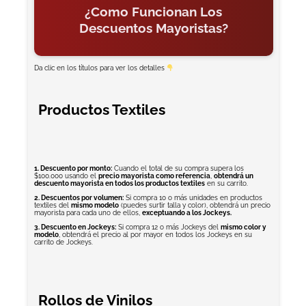
¿Como Funcionan Los
Descuentos Mayoristas?
Da clic en los títulos para ver los detalles
Productos Textiles
1. Descuento por monto:
Cuando el total de su compra supera los
$100.000 usando el
precio mayorista como referencia
,
obtendrá un
descuento mayorista en todos los productos textiles
en su carrito.
2. Descuentos por volumen:
Si compra 10 o más unidades en productos
textiles del
mismo modelo
(puedes surtir talla y color), obtendrá un precio
mayorista para cada uno de ellos,
exceptuando a los Jockeys.
3. Descuento en Jockeys:
Si compra 12 o más Jockeys del
mismo color y
modelo
, obtendrá el precio al por mayor en todos los Jockeys en su
carrito de Jockeys.
Rollos de Vinilos