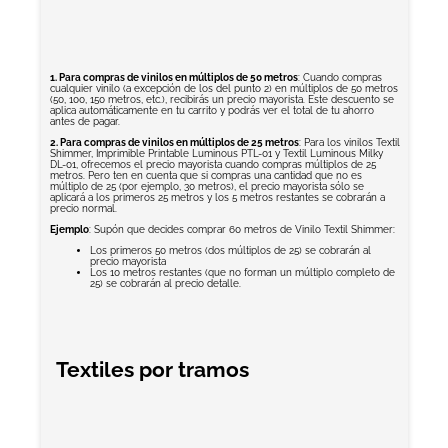
1. Para compras de vinilos en múltiplos de 50 metros
: Cuando compras
cualquier vinilo (a excepción de los del punto 2) en múltiplos de 50 metros
(50, 100, 150 metros, etc.), recibirás un precio mayorista. Este descuento se
aplica automáticamente en tu carrito y podrás ver el total de tu ahorro
antes de pagar.
2. Para compras de vinilos en múltiplos de 25 metros
: Para los vinilos Textil
Shimmer, Imprimible Printable Luminous PTL-01 y Textil Luminous Milky
DL-01, ofrecemos el precio mayorista cuando compras múltiplos de 25
metros. Pero ten en cuenta que si compras una cantidad que no es
múltiplo de 25 (por ejemplo, 30 metros), el precio mayorista sólo se
aplicará a los primeros 25 metros y los 5 metros restantes se cobrarán a
precio normal.
Ejemplo
: Supón que decides comprar 60 metros de Vinilo Textil Shimmer:
Los primeros 50 metros (dos múltiplos de 25) se cobrarán al
precio mayorista
Los 10 metros restantes (que no forman un múltiplo completo de
25) se cobrarán al precio detalle.
Textiles por tramos