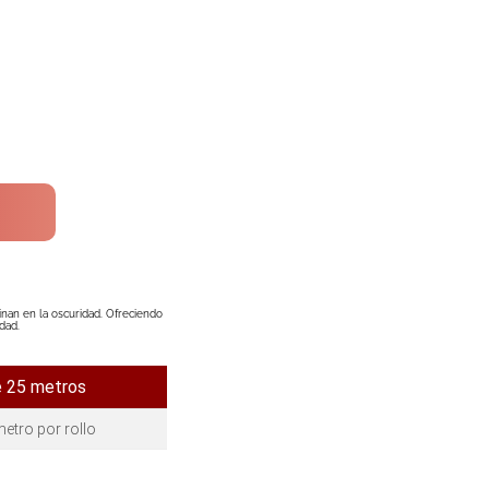
inan en la oscuridad. Ofreciendo
dad.
e 25 metros
etro por rollo