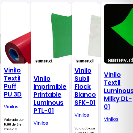
Vinilo
Vinilo
Vinilo
Textil
Subli
Vinilo
Textil
Puff
Flock
Imprimible
Luminou
PU 3D
Blanco
Printable
Milky DL-
SFK-01
Luminous
01
Vinilos
PTL-01
Vinilos
Vinilos
Valorado con
Vinilos
5.00
de 5 en
Valorado con
base a
3