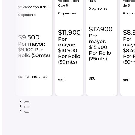
de 5
Valorado con
Valora
0
de 5
de 5
Valorado con
0
de 5
nes
0 opiniones
0 opiniones
0 opini
0 opiniones
500
$
17.900
$
11.900
$
8.
Por
$
9.500
Por
Por
r:
mayor:
Por mayor:
mayor:
mayo
00
$15.900
$9.100 Por
$10.900
$8.4
ollo
Por Rollo
Rollo (50mts)
Por Rollo
Por 
s)
(25mts)
(50mts)
(50m
SKU:
3014017005
SKU:
SKU:
SKU: