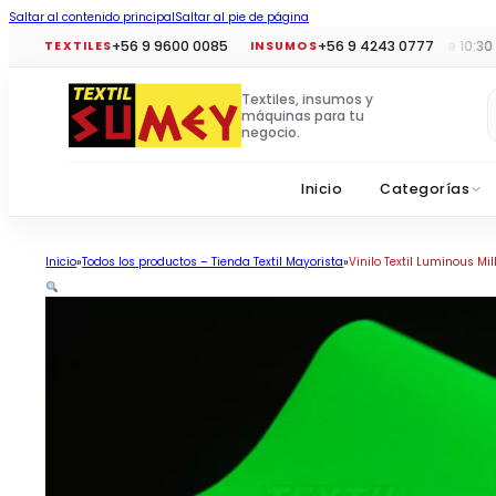
Saltar al contenido principal
Saltar al pie de página
+56 9 9600 0085
+56 9 4243 0777
Horario tiendas:
Lun a vie 10:30 a 19
TEXTILES
INSUMOS
Textiles, insumos y
máquinas para tu
negocio.
Inicio
Categorías
Inicio
Todos los productos – Tienda Textil Mayorista
Vinilo Textil Luminous Milk.