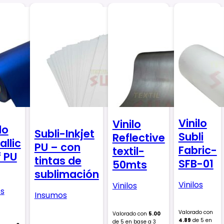
Vinilo
Vinilo
lo
Subli-Inkjet
Subli
Reflective
allic
PU – con
Fabric-
textil-
f PU
tintas de
SFB-01
50mts
sublimación
Vinilos
Vinilos
os
Insumos
Valorado con
Valorado con
5.00
4.89
de 5 en
de 5 en base a
3