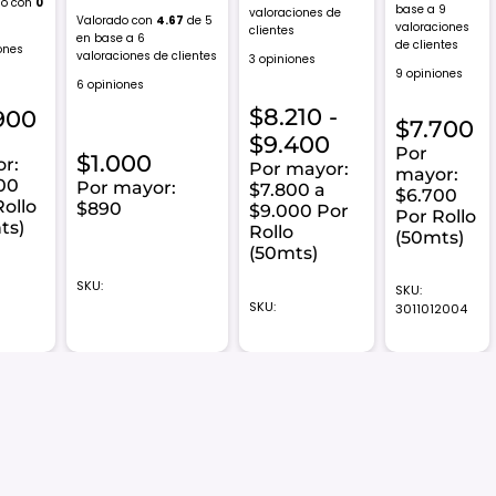
do con
0
base a
9
valoraciones de
Valorado con
4.67
de 5
valoraciones
clientes
en base a
6
de clientes
ones
valoraciones de clientes
3 opiniones
9 opiniones
6 opiniones
$
8.210
-
900
$
7.700
Rango
$
9.400
Por
$
1.000
r:
de
Por mayor:
mayor:
00
Por mayor:
$7.800 a
precios:
$6.700
Rollo
$890
$9.000 Por
Por Rollo
desde
ts)
Rollo
(50mts)
$8.210
(50mts)
hasta
SKU:
SKU:
$9.400
SKU:
3011012004