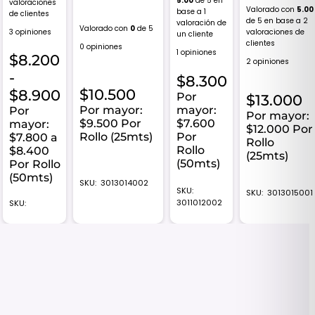
5.00
de 5 en
valoraciones
Valorado con
5.00
base a
1
de clientes
de 5 en base a
2
valoración de
Valorado con
0
de 5
valoraciones de
3 opiniones
un cliente
clientes
0 opiniones
1 opiniones
$
8.200
2 opiniones
-
$
8.300
Rango
$
10.500
$
8.900
Por
$
13.000
de
Por mayor:
mayor:
Por
Por mayor:
$9.500 Por
$7.600
mayor:
precios:
$12.000 Por
Rollo (25mts)
Por
$7.800 a
Rollo
desde
Rollo
$8.400
(25mts)
$8.200
(50mts)
Por Rollo
(50mts)
hasta
SKU:
3013014002
SKU:
SKU:
3013015001
$8.900
3011012002
SKU: