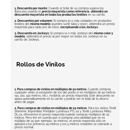
1. Descuento por monto:
Cuando el total de su compra supera los
$100.000 usando el
precio mayorista como referencia
,
obtendrá un
descuento mayorista en todos los productos textiles
en su carrito.
2. Descuentos por volumen:
Si compra 10 o más unidades en productos
textiles del
mismo modelo
(puedes surtir talla y color), obtendrá un precio
mayorista para cada uno de ellos,
exceptuando a los Jockeys.
3. Descuento en Jockeys:
Si compra 12 o más Jockeys del
mismo color y
modelo
, obtendrá el precio al por mayor en todos los Jockeys en su
carrito de Jockeys.
Rollos de Vinilos
1. Para compras de vinilos en múltiplos de 50 metros
: Cuando compras
cualquier vinilo (a excepción de los del punto 2) en múltiplos de 50 metros
(50, 100, 150 metros, etc.), recibirás un precio mayorista. Este descuento se
aplica automáticamente en tu carrito y podrás ver el total de tu ahorro
antes de pagar.
2. Para compras de vinilos en múltiplos de 25 metros
: Para los vinilos Textil
Shimmer, Imprimible Printable Luminous PTL-01 y Textil Luminous Milky
DL-01, ofrecemos el precio mayorista cuando compras múltiplos de 25
metros. Pero ten en cuenta que si compras una cantidad que no es
múltiplo de 25 (por ejemplo, 30 metros), el precio mayorista sólo se
aplicará a los primeros 25 metros y los 5 metros restantes se cobrarán a
precio normal.