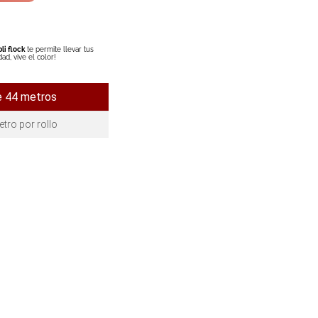
bli flock
te permite llevar tus
ad, vive el color!
e 44 metros
tro por rollo