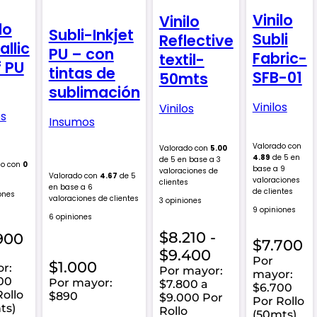
Vinilo
Vinilo
lo
Subli-Inkjet
Subli
Reflective
allic
PU – con
Fabric-
textil-
f PU
tintas de
SFB-01
50mts
sublimación
Vinilos
Vinilos
os
Insumos
Valorado con
Valorado con
5.00
4.89
de 5 en
de 5 en base a
3
do con
0
base a
9
valoraciones de
Valorado con
4.67
de 5
valoraciones
clientes
en base a
6
de clientes
ones
valoraciones de clientes
3 opiniones
9 opiniones
6 opiniones
$
8.210
-
900
$
7.700
Rango
$
9.400
Por
$
1.000
r:
de
Por mayor:
mayor:
00
Por mayor:
$7.800 a
precios:
$6.700
Rollo
$890
$9.000 Por
Por Rollo
desde
ts)
Rollo
(50mts)