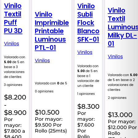
Vinilo
Vinilo
Vinilo
Textil
Subli
Vinilo
Textil
Puff
Flock
Imprimible
Luminou
PU 3D
Blanco
Printable
Milky DL-
SFK-01
Luminous
01
Vinilos
PTL-01
Vinilos
Vinilos
Valorado con
Vinilos
5.00
de 5 en
Valorado con
base a
3
5.00
de 5 en
valoraciones
Valorado con
5.00
base a
1
de clientes
de 5 en base a
2
valoración de
Valorado con
0
de 5
valoraciones de
3 opiniones
un cliente
clientes
0 opiniones
1 opiniones
$
8.200
2 opiniones
-
$
8.300
Rango
$
10.500
$
8.900
Por
$
13.000
de
Por mayor:
mayor:
Por
Por mayor:
$9.500 Por
$7.600
mayor:
precios:
$12.000 Por
Rollo (25mts)
Por
$7.800 a
Rollo
desde
Rollo
$8.400