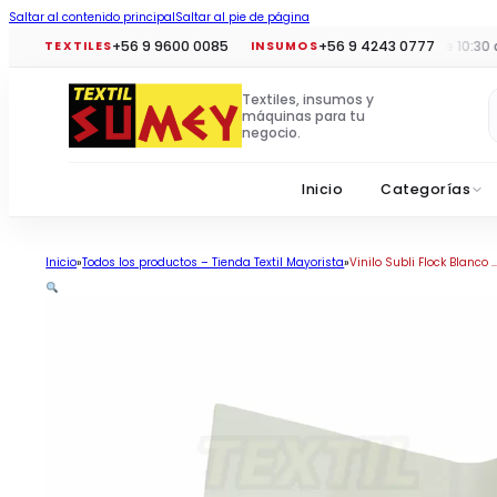
Saltar al contenido principal
Saltar al pie de página
+56 9 9600 0085
+56 9 4243 0777
Horario tiendas:
Lun a vie 10:30 a 19:
TEXTILES
INSUMOS
Textiles, insumos y
máquinas para tu
negocio.
Inicio
Categorías
Inicio
Todos los productos – Tienda Textil Mayorista
Vinilo Subli Flock Blanco ..