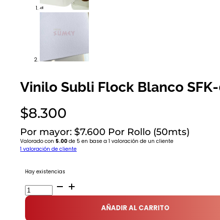
Vinilo Subli Flock Blanco SFK
$
8.300
Por mayor: $7.600 Por Rollo (50mts)
Valorado con
5.00
de 5 en base a
1
valoración de un cliente
1
valoración de cliente
Hay existencias
Vinilo
Subli
Flock
AÑADIR AL CARRITO
Blanco
SFK-