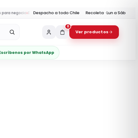
Despacho a todo Chile
Recoleta · Lun a Sáb
a negocio
Despacho:
envíos a todo Chile y retiro en Recoleta
Horario t
0
Ver productos
Escríbenos por WhatsApp