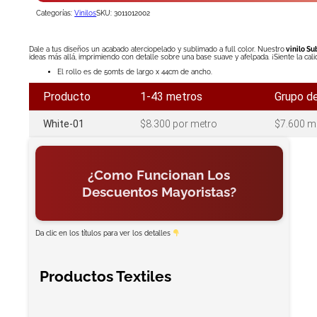
01
Categorías:
Vinilos
SKU:
3011012002
cantidad
Dale a tus diseños un acabado aterciopelado y sublimado a full color. Nuestro
vinilo Su
ideas más allá, imprimiendo con detalle sobre una base suave y afelpada. ¡Siente la calid
El rollo es de 50mts de largo x 44cm de ancho.
Producto
1-43 metros
Grupo d
White-01
$8.300 por metro
$7.600 me
¿Como Funcionan Los
Descuentos Mayoristas?
Da clic en los títulos para ver los detalles
Productos Textiles