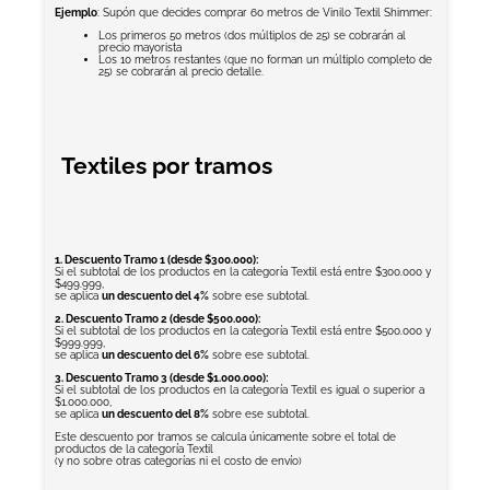
Ejemplo
: Supón que decides comprar 60 metros de Vinilo Textil Shimmer:
Los primeros 50 metros (dos múltiplos de 25) se cobrarán al
precio mayorista
Los 10 metros restantes (que no forman un múltiplo completo de
25) se cobrarán al precio detalle.
Textiles por tramos
1. Descuento Tramo 1 (desde $300.000):
Si el subtotal de los productos en la categoría Textil está entre $300.000 y
$499.999,
se aplica
un descuento del 4%
sobre ese subtotal.
2. Descuento Tramo 2 (desde $500.000):
Si el subtotal de los productos en la categoría Textil está entre $500.000 y
$999.999,
se aplica
un descuento del 6%
sobre ese subtotal.
3. Descuento Tramo 3 (desde $1.000.000):
Si el subtotal de los productos en la categoría Textil es igual o superior a
$1.000.000,
se aplica
un descuento del 8%
sobre ese subtotal.
Este descuento por tramos se calcula únicamente sobre el total de
productos de la categoría Textil
(y no sobre otras categorías ni el costo de envío)