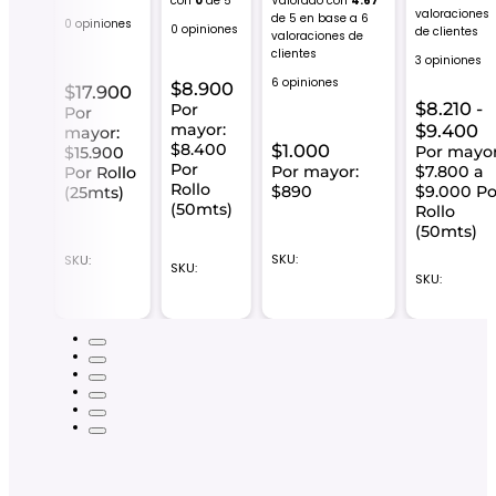
con
0
de 5
Valorado con
4.67
valoraciones
de 5 en base a
6
0 opiniones
0 opiniones
de clientes
valoraciones de
iones
clientes
3 opiniones
6 opiniones
$
8.900
$
17.900
.900
$
8.210
-
Por
Por
R
mayor:
$
9.400
mayor:
or:
$8.400
$
1.000
d
Por mayor
$15.900
.900
Por
Por mayor:
$7.800 a
Por Rollo
pr
Rollo
$890
$9.000 Po
(25mts)
d
lo
(50mts)
Rollo
mts)
$
(50mts)
h
SKU:
SKU:
$
SKU:
:
SKU: