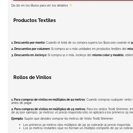
Da clic en los títulos para ver los detalles
Productos Textiles
1. Descuento por monto:
Cuando el total de su compra supera los $100.000 usando el
p
2. Descuentos por volumen:
Si compra 10 o más unidades en productos textiles del
mis
3. Descuento en Jockeys:
Si compra 12 o más Jockeys del
mismo color y modelo
, obte
Rollos de Vinilos
1. Para compras de vinilos en múltiplos de 50 metros
: Cuando compras cualquier vinilo (
antes de pagar.
2. Para compras de vinilos en múltiplos de 25 metros
: Para los vinilos Textil Shimmer,
de 25 (por ejemplo, 30 metros), el precio mayorista sólo se aplicará a los primeros 25 m
Ejemplo
: Supón que decides comprar 60 metros de Vinilo Textil Shimmer:
Los primeros 50 metros (dos múltiplos de 25) se cobrarán al precio mayorista
Los 10 metros restantes (que no forman un múltiplo completo de 25) se cobrarán