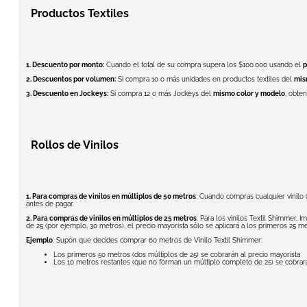
Productos Textiles
1. Descuento por monto:
Cuando el total de su compra supera los $100.000 usando el
p
2. Descuentos por volumen:
Si compra 10 o más unidades en productos textiles del
mis
3. Descuento en Jockeys:
Si compra 12 o más Jockeys del
mismo color y modelo
, obte
Rollos de Vinilos
1. Para compras de vinilos en múltiplos de 50 metros
: Cuando compras cualquier vinilo (
antes de pagar.
2. Para compras de vinilos en múltiplos de 25 metros
: Para los vinilos Textil Shimmer,
de 25 (por ejemplo, 30 metros), el precio mayorista sólo se aplicará a los primeros 25 m
Ejemplo
: Supón que decides comprar 60 metros de Vinilo Textil Shimmer:
Los primeros 50 metros (dos múltiplos de 25) se cobrarán al precio mayorista
Los 10 metros restantes (que no forman un múltiplo completo de 25) se cobrarán