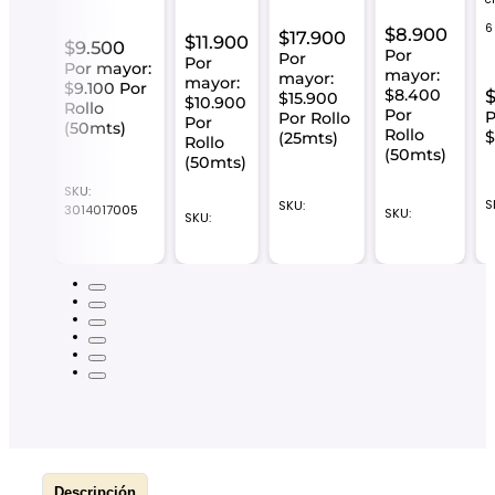
.500
6
$
8.900
$
17.900
$
11.900
$
9.500
Por
Por
Por
or:
Por mayor:
mayor:
mayor:
mayor:
.600
$9.100 Por
$8.400
$15.900
$10.900
Rollo
Por
P
Por Rollo
Por
o
(50mts)
Rollo
(25mts)
Rollo
mts)
(50mts)
(50mts)
SKU:
S
SKU:
3014017005
SKU:
SKU:
Descripción