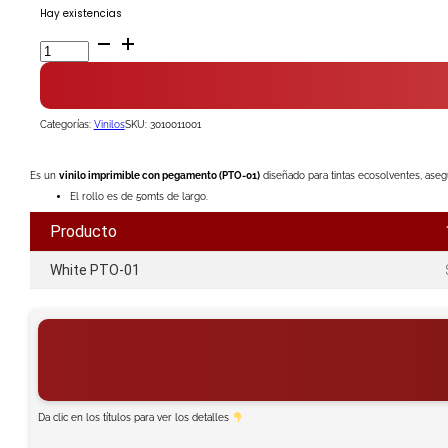
Hay existencias
Vinilo
Imprimible
blanco
PTO-
01
cantidad
Categorías:
Vinilos
SKU:
3010011001
Es un
vinilo imprimible con pegamento (PTO-01)
diseñado para tintas ecosolventes, asegu
El rollo es de 50mts de largo.
Producto
White PTO-01
Da clic en los títulos para ver los detalles