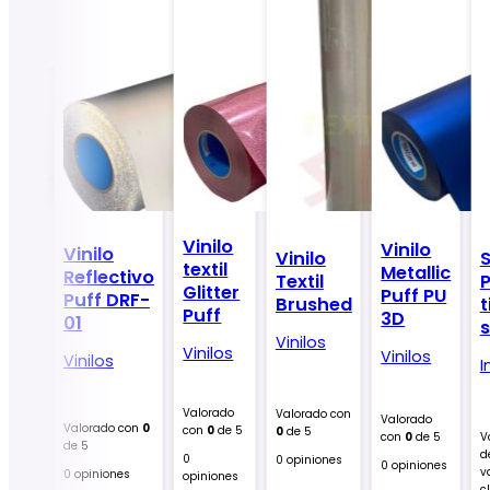
Vinilo
Vinilo
Vinilo
ilo
Vinilo
S
textil
Metallic
Reflectivo
il
Textil
P
Glitter
Puff PU
Puff DRF-
ck
Brushed
t
Puff
3D
01
los
Vinilos
Vinilos
Vinilos
Vinilos
I
ado
Valorado
Valorado con
Valorado
de 5
Valorado con
0
con
0
de 5
0
de 5
con
0
de 5
V
de 5
niones
d
0
0 opiniones
0 opiniones
v
0 opiniones
opiniones
c