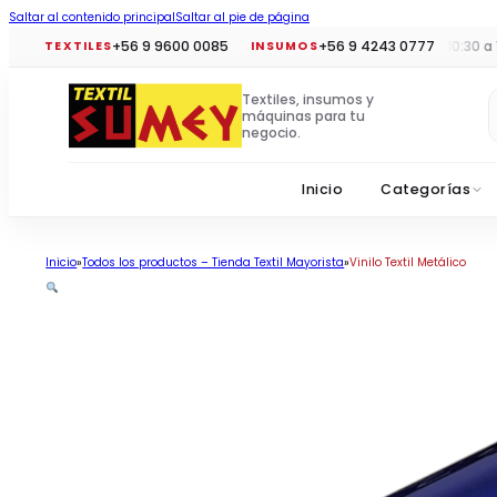
Saltar al contenido principal
Saltar al pie de página
+56 9 9600 0085
+56 9 4243 0777
Horario tiendas:
Lun a vie 10:30 a 19:00
TEXTILES
INSUMOS
Textiles, insumos y
máquinas para tu
negocio.
Inicio
Categorías
Inicio
Todos los productos – Tienda Textil Mayorista
Vinilo Textil Metálico