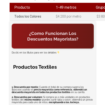
Producto
1-49 metros
Grup
Todos los Colores
$4.200 por metro
$3.80
¿Como Funcionan Los
Descuentos Mayoristas?
Da clic en los títulos para ver los detalles
Productos Textiles
1. Descuento por monto:
Cuando el total de su compra supera los
$100.000 usando el
precio mayorista como referencia
,
obtendrá un
descuento mayorista en todos los productos textiles
en su carrito.
2. Descuentos por volumen:
Si compra 10 o más unidades en productos
textiles del
mismo modelo
(puedes surtir talla y color), obtendrá un precio
mayorista para cada uno de ellos,
exceptuando a los Jockeys.