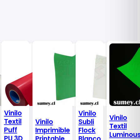
Vinilo
Vinilo
Vinilo
Textil
Subli
Vinilo
Textil
Puff
Flock
Imprimible
Luminou
PU 3D
Blanco
Printable