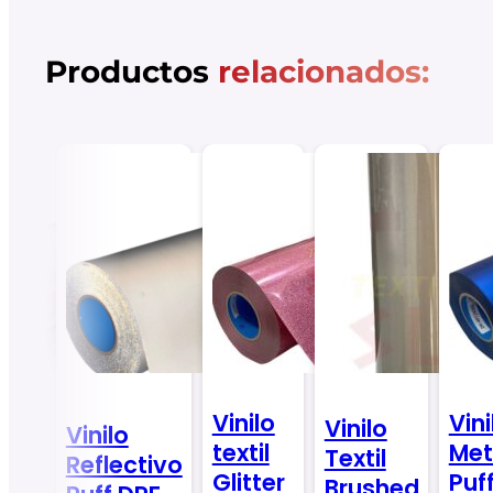
Productos
relacionados:
Vinilo
Vini
lo
Vinilo
Vinilo
textil
Met
il
Textil
Reflectivo
Glitter
Puf
k
Brushed