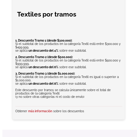
Textiles por tramos
1. Descuento Tramo 1 (desde $300.000):
Si el subtotal de los productos en la categoría Textil está entre $300.000 y
$499.999,
se aplica
un descuento del 4%
sobre ese subtotal.
2. Descuento Tramo 2 (desde $500.000):
Si el subtotal de los productos en la categoría Textil está entre $500.000 y
$999.999,
se aplica
un descuento del 6%
sobre ese subtotal.
3. Descuento Tramo 3 (desde $1.000.000):
Si el subtotal de los productos en la categoría Textil es igual o superior a
$1.000.000,
se aplica
un descuento del 8%
sobre ese subtotal.
Este descuento por tramos se calcula únicamente sobre el total de
productos de la categoría Textil
(y no sobre otras categorías ni el costo de envío)
Obtener
más información
sobre los descuentos