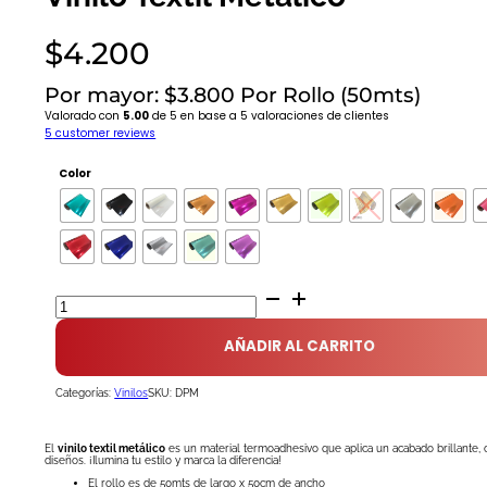
$
4.200
Por mayor: $3.800 Por Rollo (50mts)
Valorado con
5.00
de 5 en base a
5
valoraciones de clientes
5
customer reviews
Color
Vinilo
Textil
Metálico
AÑADIR AL CARRITO
cantidad
Categorías:
Vinilos
SKU:
DPM
El
vinilo textil metálico
es un material termoadhesivo que aplica un acabado brillante, 
diseños. ¡Ilumina tu estilo y marca la diferencia!
El rollo es de 50mts de largo x 50cm de ancho