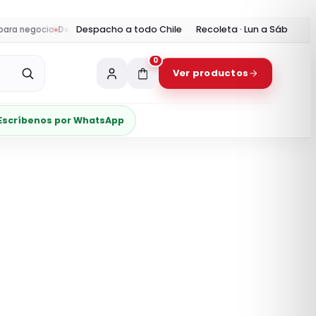
Despacho a todo Chile
Recoleta · Lun a Sáb
 negocio
Despacho:
envíos a todo Chile y retiro en Recoleta
Horario tie
0
Ver productos
Escríbenos por WhatsApp