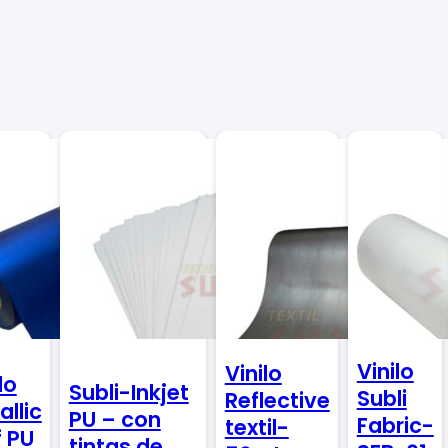
Vinilo
Vinilo
lo
Subli-Inkjet
Subli
Reflective
allic
PU – con
Fabric-
textil-
f PU
tintas de