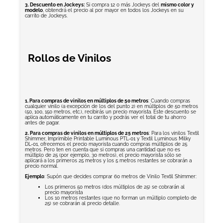
3. Descuento en Jockeys:
Si compra 12 o más Jockeys del
mismo color y
modelo
, obtendrá el precio al por mayor en todos los Jockeys en su
carrito de Jockeys.
Rollos de Vinilos
1. Para compras de vinilos en múltiplos de 50 metros
: Cuando compras
cualquier vinilo (a excepción de los del punto 2) en múltiplos de 50 metros
(50, 100, 150 metros, etc.), recibirás un precio mayorista. Este descuento se
aplica automáticamente en tu carrito y podrás ver el total de tu ahorro
antes de pagar.
2. Para compras de vinilos en múltiplos de 25 metros
: Para los vinilos Textil
Shimmer, Imprimible Printable Luminous PTL-01 y Textil Luminous Milky
DL-01, ofrecemos el precio mayorista cuando compras múltiplos de 25
metros. Pero ten en cuenta que si compras una cantidad que no es
múltiplo de 25 (por ejemplo, 30 metros), el precio mayorista sólo se
aplicará a los primeros 25 metros y los 5 metros restantes se cobrarán a
precio normal.
Ejemplo
: Supón que decides comprar 60 metros de Vinilo Textil Shimmer:
Los primeros 50 metros (dos múltiplos de 25) se cobrarán al
precio mayorista
Los 10 metros restantes (que no forman un múltiplo completo de
25) se cobrarán al precio detalle.