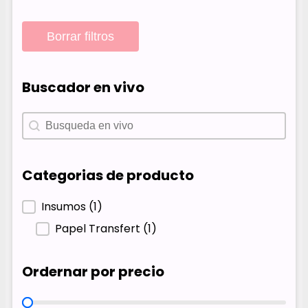
Borrar filtros
Buscador en vivo
Buscador en vivo
Buscador en vivo
Categorias de producto
Categorias de producto
Insumos
(1)
Papel Transfert
(1)
Ordernar por precio
Ordernar por precio