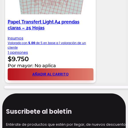
Papel Transfert Light A4 prendas
claras – 25 Hojas
Insumos
Valorado con
5.00
de 5 en base a
1
valoración de un
cliente
1 opiniones
$
9.750
Por mayor: No aplica
AÑADIR AL CARRITO
Suscribete al boletín
Entérate de productos que estén por llegar, de nuevos descuen