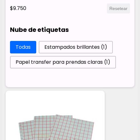
$9.750
Resetear
Nube de etiquetas
Nube de etiquetas
Todas
Estampados brillantes
(1)
Papel transfer para prendas claras
(1)