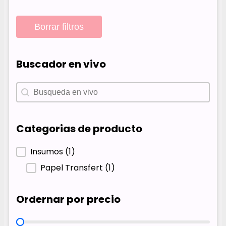
Borrar filtros
Buscador en vivo
Buscador en vivo
Buscador en vivo
Categorias de producto
Categorias de producto
Insumos
(1)
Papel Transfert
(1)
Ordernar por precio
Ordernar por precio