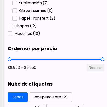
Sublimación
(7)
Otros insumos
(3)
Papel Transfert
(2)
Chapas
(12)
Maquinas
(10)
Ordernar por precio
Ordernar por precio
$8.950 - $9.950
Resetear
Nube de etiquetas
Nube de etiquetas
Todas
independiente
(2)