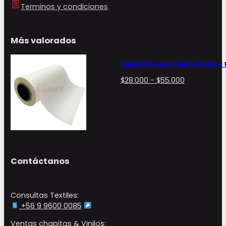
Terminos y condiciones
Más valorados
Rollo DTF textil Doble Matte x
Rango
$
28.000
-
$
55.000
de
precios:
desde
$28.000
hasta
$55.000
Contáctanos
Consultas Textiles:
+56 9 9600 0085
Ventas chapitas & Vinilos: