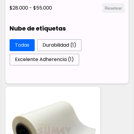
$28.000 - $55.000
Resetear
Nube de etiquetas
Nube de etiquetas
Todas
Durabilidad
(1)
Excelente Adherencia
(1)