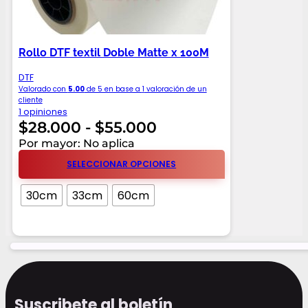
Rollo DTF textil Doble Matte x 100M
DTF
Valorado con
5.00
de 5 en base a
1
valoración de un
cliente
1 opiniones
Rango
$
28.000
-
$
55.000
de
Por mayor: No aplica
precios:
SELECCIONAR OPCIONES
desde
30cm
33cm
60cm
$28.000
hasta
$55.000
Suscribete al boletín