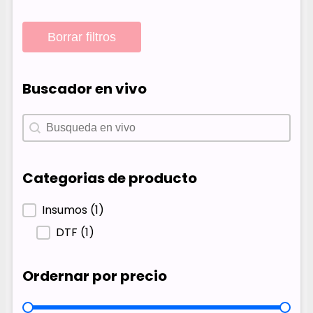
Borrar filtros
Buscador en vivo
Buscador en vivo
Buscador en vivo
Categorias de producto
Categorias de producto
Insumos
(1)
DTF
(1)
Ordernar por precio
Ordernar por precio