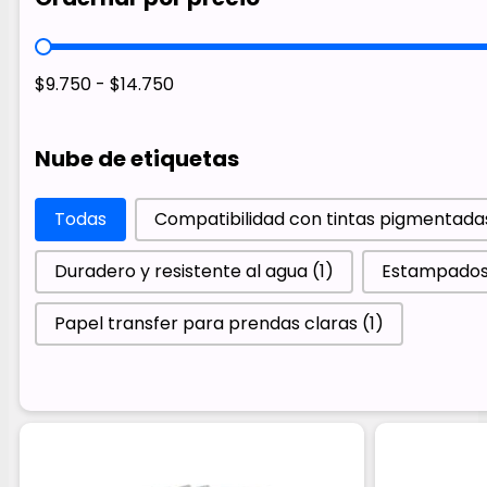
Ordernar por precio
$9.750 - $14.750
Nube de etiquetas
Nube de etiquetas
Todas
Compatibilidad con tintas pigmentad
Duradero y resistente al agua
(1)
Estampados 
Papel transfer para prendas claras
(1)