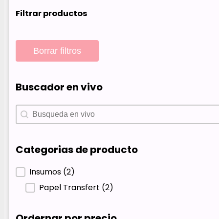
Filtrar productos
Borrar filtros
Buscador en vivo
Buscador en vivo
Buscador en vivo
Categorias de producto
Categorias de producto
Insumos
(2)
Papel Transfert
(2)
Ordernar por precio