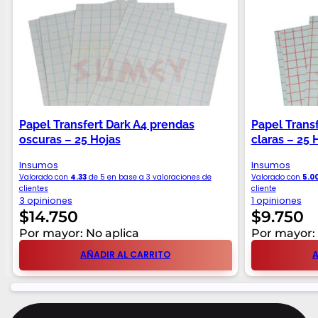
Papel Transfert Dark A4 prendas
Papel Transf
oscuras – 25 Hojas
claras – 25 
Insumos
Insumos
Valorado con
4.33
de 5 en base a
3
valoraciones de
Valorado con
5.0
clientes
cliente
3 opiniones
1 opiniones
$
14.750
$
9.750
Por mayor: No aplica
Por mayor: 
AÑADIR AL CARRITO
A