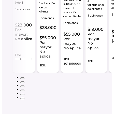
Valorado con
3
0
de 5
1
valoración
v
5.00
de 5 en
valoraciones
de un
c
 con
base a
1
de clientes
0 opiniones
cliente
valoración
6
3 opiniones
de un cliente
1 opiniones
nes
1 opiniones
$
28.000
$
28.000
$
19.000
Por
00
$
-
$
55.000
Por
mayor:
P
Rango
$
55.000
mayor:
No aplica
Por
: No
$
de
Por
No
mayor:
mayor:
precios:
aplica
No aplica
No
desde
SKU:
aplica
$28.000
S
3014010008
SKU:
SKU:
013
hasta
3014010008
SKU:
$55.000