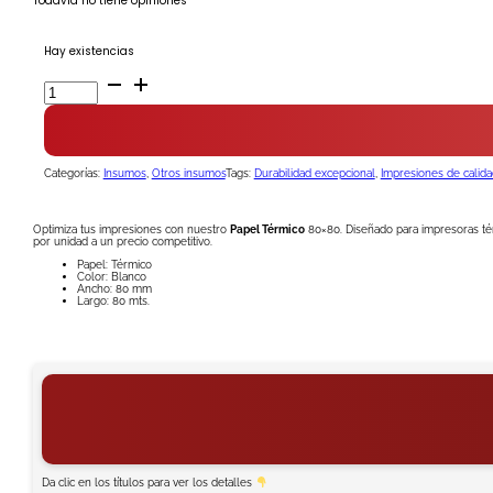
Todavia no tiene opiniones
Hay existencias
Papel
Térmico
80X80mm
cantidad
Categorías:
Insumos
,
Otros insumos
Tags:
Durabilidad excepcional
,
Impresiones de calida
Optimiza tus impresiones con nuestro
Papel Térmico
80×80. Diseñado para impresoras térm
por unidad a un precio competitivo.
Papel: Térmico
Color: Blanco
Ancho: 80 mm
Largo: 80 mts.
Da clic en los títulos para ver los detalles