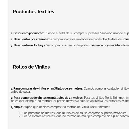
Productos Textiles
1. Descuento por monto:
Cuando el total de su compra supera los $100.000 usando el
p
2. Descuentos por volumen:
Si compra 10 o más unidades en productos textiles del
mis
3. Descuento en Jockeys:
Si compra 12 o más Jockeys del
mismo color y modelo
, obte
Rollos de Vinilos
1. Para compras de vinilos en múltiplos de 50 metros
: Cuando compras cualquier vinilo (
antes de pagar.
2. Para compras de vinilos en múltiplos de 25 metros
: Para los vinilos Textil Shimmer,
de 25 (por ejemplo, 30 metros), el precio mayorista sólo se aplicará a los primeros 25 m
Ejemplo
: Supón que decides comprar 60 metros de Vinilo Textil Shimmer:
Los primeros 50 metros (dos múltiplos de 25) se cobrarán al precio mayorista
Los 10 metros restantes (que no forman un múltiplo completo de 25) se cobrarán