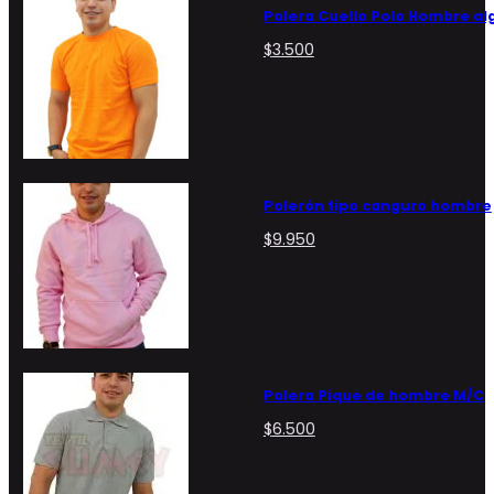
Polera Cuello Polo Hombre a
$
3.500
Polerón tipo canguro hombre
$
9.950
Polera Pique de hombre M/C
$
6.500