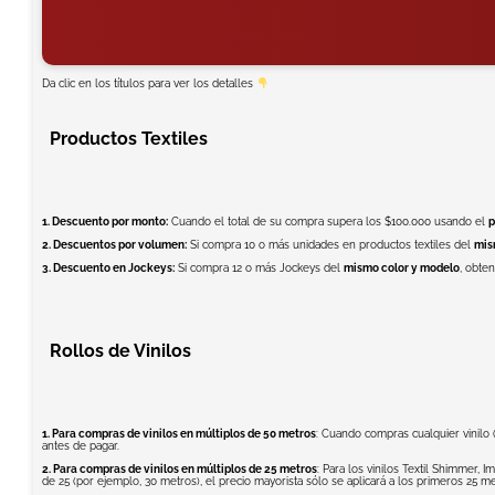
Da clic en los títulos para ver los detalles
Productos Textiles
1. Descuento por monto:
Cuando el total de su compra supera los $100.000 usando el
p
2. Descuentos por volumen:
Si compra 10 o más unidades en productos textiles del
mis
3. Descuento en Jockeys:
Si compra 12 o más Jockeys del
mismo color y modelo
, obte
Rollos de Vinilos
1. Para compras de vinilos en múltiplos de 50 metros
: Cuando compras cualquier vinilo (
antes de pagar.
2. Para compras de vinilos en múltiplos de 25 metros
: Para los vinilos Textil Shimmer,
de 25 (por ejemplo, 30 metros), el precio mayorista sólo se aplicará a los primeros 25 m