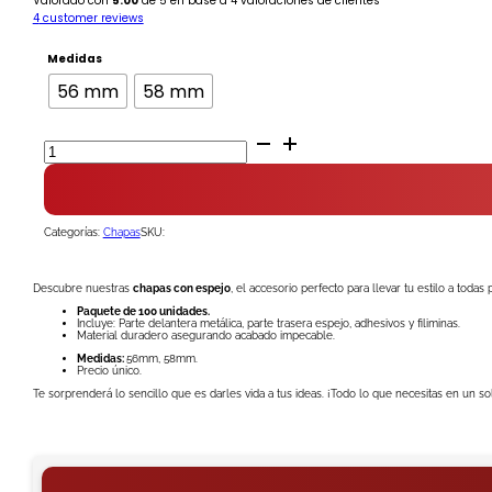
Valorado con
5.00
de 5 en base a
4
valoraciones de clientes
4
customer reviews
Medidas
56 mm
58 mm
Chapa
Espejo
100
unidades
cantidad
Categorías:
Chapas
SKU:
Descubre nuestras
chapas con espejo
, el accesorio perfecto para llevar tu estilo a tod
Paquete de 100 unidades.
Incluye: Parte delantera metálica, parte trasera espejo, adhesivos y filiminas.
Material duradero asegurando acabado impecable.
Medidas:
56mm, 58mm.
Precio único.
Te sorprenderá lo sencillo que es darles vida a tus ideas. ¡Todo lo que necesitas en un s