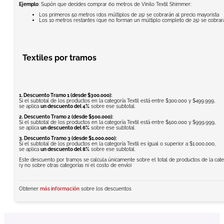
Ejemplo
: Supón que decides comprar 60 metros de Vinilo Textil Shimmer:
Los primeros 50 metros (dos múltiplos de 25) se cobrarán al precio mayorista
Los 10 metros restantes (que no forman un múltiplo completo de 25) se cobrarán
Textiles por tramos
1. Descuento Tramo 1 (desde $300.000):
Si el subtotal de los productos en la categoría Textil está entre $300.000 y $499.999,
se aplica
un descuento del 4%
sobre ese subtotal.
2. Descuento Tramo 2 (desde $500.000):
Si el subtotal de los productos en la categoría Textil está entre $500.000 y $999.999,
se aplica
un descuento del 6%
sobre ese subtotal.
3. Descuento Tramo 3 (desde $1.000.000):
Si el subtotal de los productos en la categoría Textil es igual o superior a $1.000.000,
se aplica
un descuento del 8%
sobre ese subtotal.
Este descuento por tramos se calcula únicamente sobre el total de productos de la categ
(y no sobre otras categorías ni el costo de envío)
Obtener
más información
sobre los descuentos