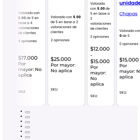
unidad
Valorado
con
5.00
de
Chapas
Valorado con
5 en base a
Valorado con
5.00
5.00
de 5 en
3
de 5 en base a
2
base a
4
valoraciones
n
4.60
valoraciones de
valoraciones
de clientes
e a
10
Valorado co
clientes
de clientes
 de
0
de 5
3 opiniones
2 opiniones
4 opiniones
0 opiniones
$
12.000
-
$
17.000
$
25.000
$
15.000
Rango
$
15.000
Por
Por mayor:
Por
de
Por
mayor: No
r:
No aplica
mayor: 
mayor:
precios:
aplica
a
aplica
No
desde
aplica
$12.000
SKU:
SKU:
hasta
SKU:
SKU:
$15.000