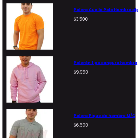
Polera Cuello Polo Hombre a
$
3.500
Polerón tipo canguro hombre
$
9.950
Polera Pique de hombre M/C
$
6.500