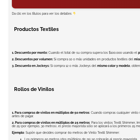
Da clic en los títulos para ver los detalles
Productos Textiles
1. Descuento por monto:
Cuando el total de su compra supera los $100.000 usando el
p
2. Descuentos por volumen:
Si compra 10 o más unidades en productos textiles del
mis
3. Descuento en Jockeys:
Si compra 12 o más Jockeys del
mismo color y modelo
, obte
Rollos de Vinilos
1. Para compras de vinilos en múltiplos de 50 metros
: Cuando compras cualquier vinilo (
antes de pagar.
2. Para compras de vinilos en múltiplos de 25 metros
: Para los vinilos Textil Shimmer,
de 25 (por ejemplo, 30 metros), el precio mayorista sólo se aplicará a los primeros 25 m
Ejemplo
: Supón que decides comprar 60 metros de Vinilo Textil Shimmer:
Los primeros 50 metros (dos múltiplos de 25) se cobrarán al precio mayorista