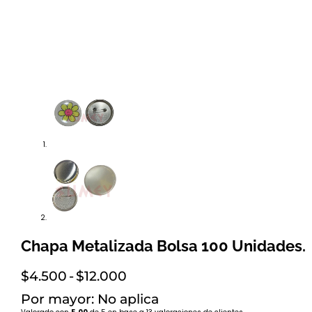
Chapa Metalizada Bolsa 100 Unidades.
Rango
$
4.500
-
$
12.000
de
Por mayor: No aplica
precios: