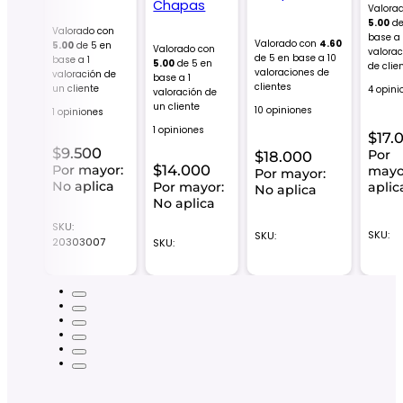
Chapas
Valora
5.00
de
on
Valorado con
base 
Valorado con
4.60
en
5.00
de 5 en
Valorado con
valora
de 5 en base a
10
base a
1
5.00
de 5 en
de clie
valoraciones de
 de un
valoración de
base a
1
clientes
un cliente
4 opini
valoración de
un cliente
10 opiniones
1 opiniones
1 opiniones
$
17.
0
$
9.500
Por
$
18.000
$
14.000
or:
Por mayor:
mayo
Por mayor:
ca
No aplica
Por mayor:
aplic
No aplica
No aplica
SKU:
SKU:
SKU:
6
20303007
SKU: