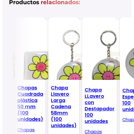
Productos
relacionados:
Chapa
Chapas
Chapa
Cha
Llavero
ada
Cuadrada
LLavero
Espe
Larga
tica
plástica
con
100
Cadena
m
50 mm
Destapador
uni
58mm
(100
100
(100
es)
unidades)
Chap
unidades
unidades)
s
Chapas
Chapas