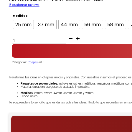
Valorado con
5.00
de 5 en base a
13
valoraciones de clientes
desde
13
customer reviews
$4.500
Medidas
hasta
25 mm
37 mm
44 mm
56 mm
58 mm
$12.000
Chapa
Metalizada
Bolsa
100
Unidades.
cantidad
Categorías:
Chapas
SKU:
Transforma tus ideas en chapitas únicas y originales. Con nuestros insumos el proceso es 
Paquetes de 100 unidades:
Incluye estuches metálicos, respaldos metálicos con al
Material duradero asegurando acabado impecable.
Medidas:
25mm, 37mm, 44mm, 56mm, 58mm y 75mm.
Precio único.
Te sorprenderá lo sencillo que es darles vida a tus ideas. ¡Todo lo que necesitas en un s