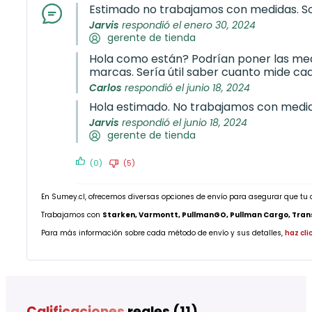
Estimado no trabajamos con medidas. Sol
Jarvis
respondió el enero 30, 2024
gerente de tienda
Hola como están? Podrían poner las medid
marcas. Sería útil saber cuanto mide cad
Carlos
respondió el junio 18, 2024
Hola estimado. No trabajamos con medidas
Jarvis
respondió el junio 18, 2024
gerente de tienda
(0)
(5)
En Sumey.cl, ofrecemos diversas opciones de envío para asegurar que tu 
Trabajamos con
Starken, Varmontt, PullmanGO, Pullman Cargo, Transp
Para más información sobre cada método de envío y sus detalles,
haz cli
Calificaciones
reales (11)