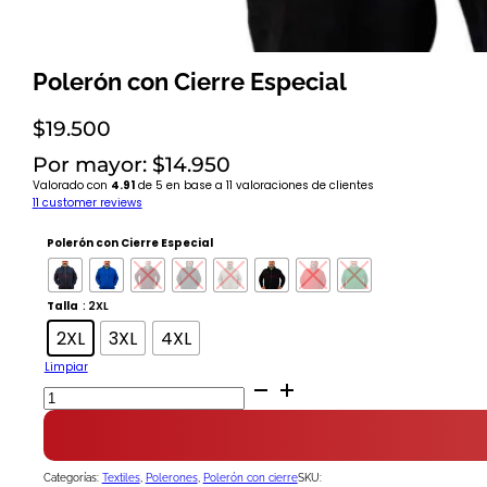
Polerón con Cierre Especial
$
19.500
Por mayor: $14.950
Valorado con
4.91
de 5 en base a
11
valoraciones de clientes
11
customer reviews
Polerón con Cierre Especial
Talla
: 2XL
2XL
3XL
4XL
Limpiar
Polerón
con
Cierre
Especial
cantidad
Categorías:
Textiles
,
Polerones
,
Polerón con cierre
SKU: