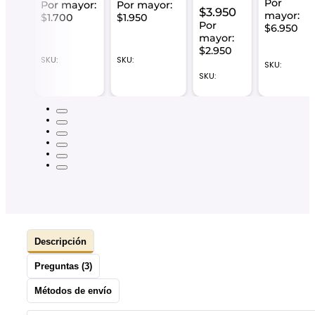
Por
Por mayor:
Por mayor:
$
3.950
mayor:
$1.700
$1.950
r:
Por
$6.950
50
mayor:
$2.950
SKU:
SKU:
SKU:
SKU:
Descripción
Preguntas (3)
Métodos de envío