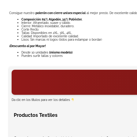
Consigue nuestro
polerón con cierre unisex especial
al mejor precio. De excelente calida
Composición:
65% Algodón, 35% Poliéster.
Interior: Afranelado, suave y cálido.
Cierre: Metálico inoxidable, duradero.
Corte Recto.
Tallas: Disponibles en 2XL, 3XL, 4XL.
Calidad: Importado de excelente calidad.
Lisos: Sin marcas ni logos (listos para estampar o bordar)
¡Descuento al por Mayor!
Desde 10 unidades
(mismo modelo)
Puedes surtir tallas y colores
Da clic en los títulos para ver los detalles
Productos Textiles