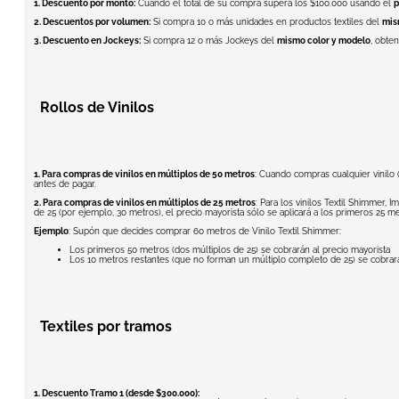
1. Descuento por monto:
Cuando el total de su compra supera los $100.000 usando el
p
2. Descuentos por volumen:
Si compra 10 o más unidades en productos textiles del
mis
3. Descuento en Jockeys:
Si compra 12 o más Jockeys del
mismo color y modelo
, obte
Rollos de Vinilos
1. Para compras de vinilos en múltiplos de 50 metros
: Cuando compras cualquier vinilo (
antes de pagar.
2. Para compras de vinilos en múltiplos de 25 metros
: Para los vinilos Textil Shimmer,
de 25 (por ejemplo, 30 metros), el precio mayorista sólo se aplicará a los primeros 25 m
Ejemplo
: Supón que decides comprar 60 metros de Vinilo Textil Shimmer:
Los primeros 50 metros (dos múltiplos de 25) se cobrarán al precio mayorista
Los 10 metros restantes (que no forman un múltiplo completo de 25) se cobrarán
Textiles por tramos
1. Descuento Tramo 1 (desde $300.000):