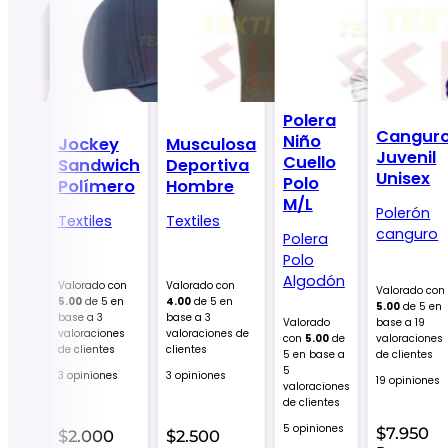
Polera
ra
Cangur
Niño
Jockey
Musculosa
ue
Juvenil
Cuello
Sandwich
Deportiva
cial
Unisex
Polo
Polímero
Hombre
M/L
Polerón
bre
Textiles
Textiles
canguro
Polera
les
Polo
Algodón
Valorado con
Valorado con
Valorado con
5.00
de 5 en
4.00
de 5 en
do
5.00
de 5 en
base a
3
base a
3
00
de
Valorado
base a
19
valoraciones
valoraciones de
ase a
1
con
5.00
de
valoraciones
de clientes
clientes
ción
5 en base a
de clientes
cliente
5
3 opiniones
3 opiniones
19 opiniones
valoraciones
ones
de clientes
5 opiniones
$
7.950
$
2.000
$
2.500
50