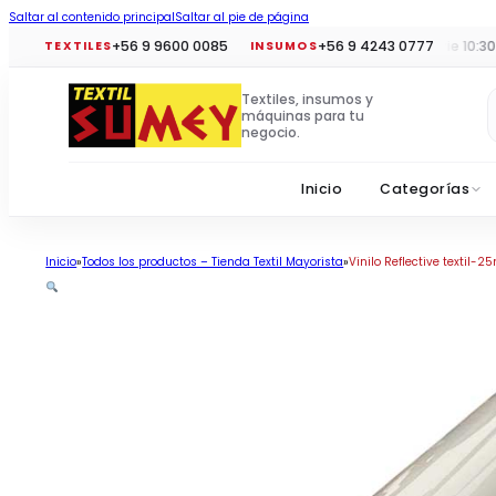
Saltar al contenido principal
Saltar al pie de página
+56 9 9600 0085
+56 9 4243 0777
Horario tiendas:
Lun a vie 10:30 a 19
TEXTILES
INSUMOS
Textiles, insumos y
máquinas para tu
negocio.
Inicio
Categorías
Inicio
Todos los productos – Tienda Textil Mayorista
Vinilo Reflective textil-25