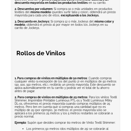
descuento mayorista en todos los productos textiles
en su carrito.
2. Descuentos por volumen:
Si compra 10 o más unidades en productos
textiles del
mismo modelo
(puedes surtir talla y color), obtendrá un precio
mayorista para cada uno de ellos,
exceptuando a los Jockeys.
3. Descuento en Jockeys:
Si compra 12 o más Jockeys del
mismo color y
modelo
, obtendrá el precio al por mayor en todos los Jockeys en su
carrito de Jockeys.
Rollos de Vinilos
1. Para compras de vinilos en múltiplos de 50 metros
: Cuando compras
cualquier vinilo (a excepción de los del punto 2) en múltiplos de 50 metros
(50, 100, 150 metros, etc.), recibirás un precio mayorista. Este descuento se
aplica automáticamente en tu carrito y podrás ver el total de tu ahorro
antes de pagar.
2. Para compras de vinilos en múltiplos de 25 metros
: Para los vinilos Textil
Shimmer, Imprimible Printable Luminous PTL-01 y Textil Luminous Milky
DL-01, ofrecemos el precio mayorista cuando compras múltiplos de 25
metros. Pero ten en cuenta que si compras una cantidad que no es
múltiplo de 25 (por ejemplo, 30 metros), el precio mayorista sólo se
aplicará a los primeros 25 metros y los 5 metros restantes se cobrarán a
precio normal.
Ejemplo
: Supón que decides comprar 60 metros de Vinilo Textil Shimmer:
Los primeros 50 metros (dos múltiplos de 25) se cobrarán al