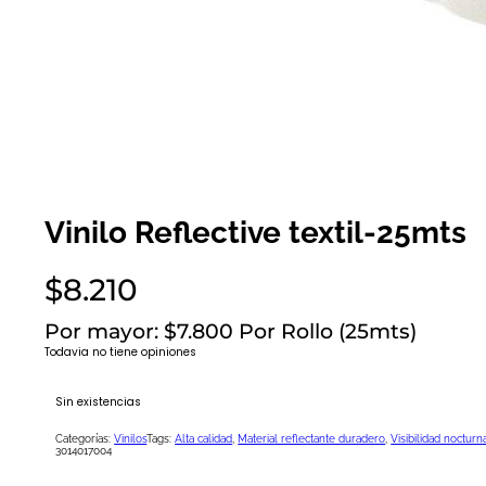
Vinilo Reflective textil-25mts
$
8.210
Por mayor: $7.800 Por Rollo (25mts)
Todavia no tiene opiniones
Sin existencias
Categorías:
Vinilos
Tags:
Alta calidad
,
Material reflectante duradero
,
Visibilidad nocturn
3014017004