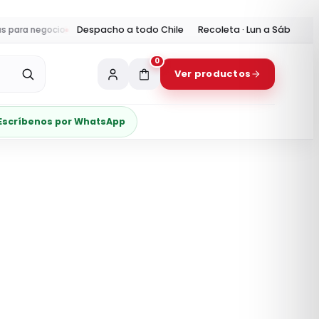
Despacho a todo Chile
Recoleta · Lun a Sáb
ra negocio
Despacho:
envíos a todo Chile y retiro en Recoleta
Horario t
0
Ver productos
Escríbenos por WhatsApp