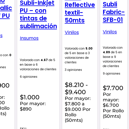
lo
Subli-Inkjet
Subli
Reflective
allic
PU – con
Fabric-
textil-
f PU
tintas de
SFB-01
50mts
sublimación
Vinilos
Vinilos
os
Insumos
Valorado con
Valorado con
5.00
4.89
de 5 en
de 5 en base a
3
do con
0
base a
9
valoraciones de
Valorado con
4.67
de 5
valoraciones
clientes
en base a
6
de clientes
ones
valoraciones de clientes
3 opiniones
9 opiniones
6 opiniones
$
8.210
-
900
$
7.700
Rango
$
9.400
Por
$
1.000
r:
de
Por mayor:
mayor:
00
Por mayor:
$7.800 a
precios:
$6.700
Rollo
$890
$9.000 Por
Por Rollo
desde
ts)
Rollo
(50mts)
$8.210
(50mts)
hasta
SKU: