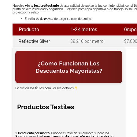
Nuestro
vinilo textil reflectante
de alta calidad devuelve la luz con intensidad, convir
punto de alta visibilidad y seguridad. ¡Perfecto para ropa deportiva o de trabajo, la solu
protección y estilo!
El
rollo es de 25mts
de largo x 50cm de ancho.
Producto
1-24 metros
Grupo
Reflective Silver
$8.210 por metro
$7.800
¿Como Funcionan Los
Descuentos Mayoristas?
Da clic en los títulos para ver los detalles
Productos Textiles
1. Descuento por monto:
Cuando el total de su compra supera los
$100.000 usando el
precio mayorista como referencia
,
obtendrá un