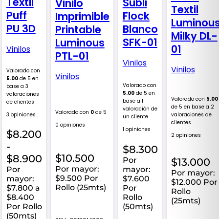
Textil
Subli
Vinilo
Textil
Puff
Flock
Imprimible
Luminou
PU 3D
Blanco
Printable
Milky DL-
SFK-01
Luminous
01
Vinilos
PTL-01
Vinilos
Vinilos
Valorado con
Vinilos
5.00
de 5 en
Valorado con
base a
3
5.00
de 5 en
valoraciones
Valorado con
5.00
base a
1
de clientes
de 5 en base a
2
valoración de
Valorado con
0
de 5
valoraciones de
3 opiniones
un cliente
clientes
0 opiniones
1 opiniones
$
8.200
2 opiniones
-
$
8.300
Rango
$
10.500
$
8.900
Por
$
13.000
de
Por mayor:
mayor:
Por
Por mayor:
$9.500 Por
$7.600
mayor:
precios:
$12.000 Por
Rollo (25mts)
Por
$7.800 a
Rollo
desde
Rollo
$8.400
(25mts)
$8.200
(50mts)
Por Rollo
(50mts)