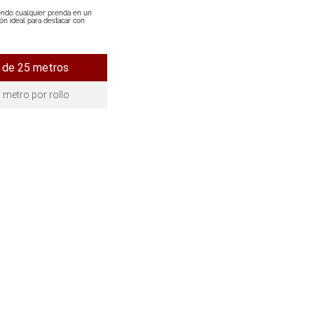
tiendo cualquier prenda en un
ción ideal para destacar con
 de 25 metros
 metro por rollo