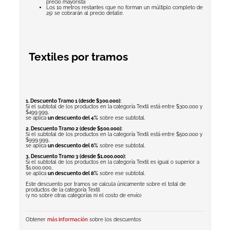
precio mayorista
Los 10 metros restantes (que no forman un múltiplo completo de
25) se cobrarán al precio detalle.
Textiles por tramos
1. Descuento Tramo 1 (desde $300.000):
Si el subtotal de los productos en la categoría Textil está entre $300.000 y
$499.999,
se aplica
un descuento del 4%
sobre ese subtotal.
2. Descuento Tramo 2 (desde $500.000):
Si el subtotal de los productos en la categoría Textil está entre $500.000 y
$999.999,
se aplica
un descuento del 6%
sobre ese subtotal.
3. Descuento Tramo 3 (desde $1.000.000):
Si el subtotal de los productos en la categoría Textil es igual o superior a
$1.000.000,
se aplica
un descuento del 8%
sobre ese subtotal.
Este descuento por tramos se calcula únicamente sobre el total de
productos de la categoría Textil
(y no sobre otras categorías ni el costo de envío)
Obtener
más información
sobre los descuentos